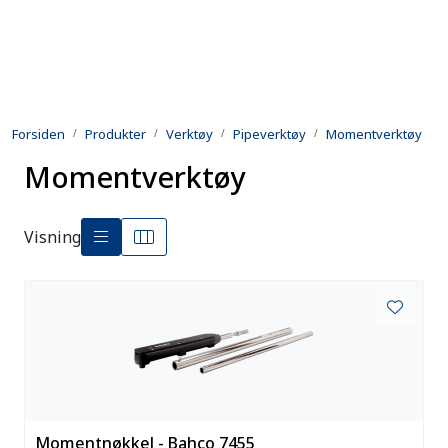
Skip to main content
Produkter
Forsiden
Produkter
Verktøy
Pipeverktøy
Momentverktøy
Utleie
Momentverktøy
Kontroll og reparasjon
Visning
Forsvarsindustri
Utvikling
Kontakt oss
Momentnøkkel - Bahco 7455