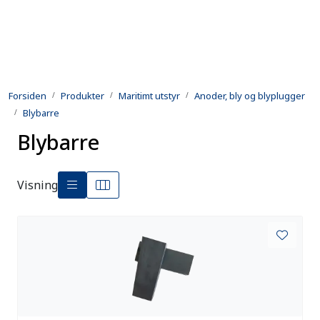
Skip to main content
Produkter
Forsiden
Produkter
Maritimt utstyr
Anoder, bly og blyplugger
Utleie
Blybarre
Blybarre
Kontroll og reparasjon
Forsvarsindustri
Visning
Utvikling
Kontakt oss