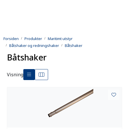
Skip to main content
Produkter
Forsiden
Produkter
Maritimt utstyr
Utleie
Båtshaker og redningshaker
Båtshaker
Båtshaker
Kontroll og reparasjon
Forsvarsindustri
Visning
Utvikling
Kontakt oss