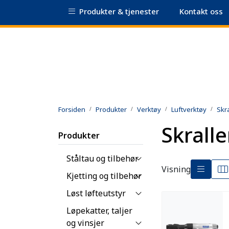
Skip to main content
Produkter & tjenester
Kontakt oss
|
Sertifikatdatabase
Sikkerhetsdatablad
Forsiden
Produkter
Verktøy
Luftverktøy
Skra
Skralle
Produkter
Ståltau og tilbehør
Visning
Kjetting og tilbehør
Løst løfteutstyr
Løpekatter, taljer
og vinsjer