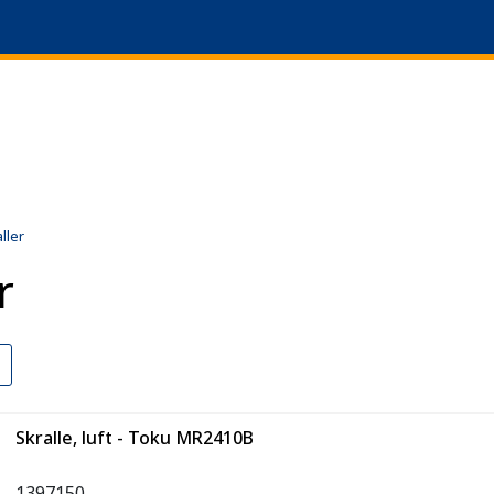
|
+47 51 64 69 90
L
ller
r
Skralle, luft - Toku MR2410B
1397150