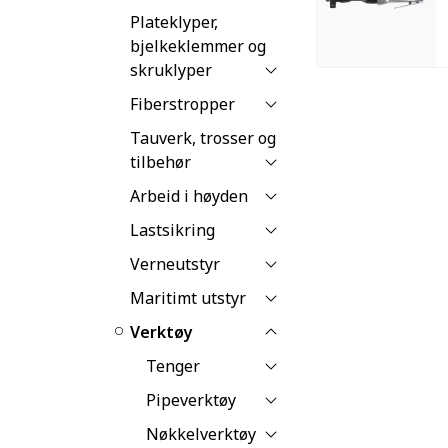
Plateklyper,
bjelkeklemmer og
skruklyper
Fiberstropper
Tauverk, trosser og
tilbehør
Arbeid i høyden
Lastsikring
Verneutstyr
Maritimt utstyr
Verktøy
Tenger
Pipeverktøy
Nøkkelverktøy