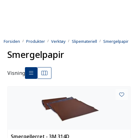
Skip to main content
Produkter
Forsiden
Produkter
Verktøy
Slipemateriell
Smergelpapir
Utleie
Smergelpapir
Kontroll og reparasjon
Visning
Forsvarsindustri
Utvikling
Kontakt oss
Smergellerret - 3M 314D