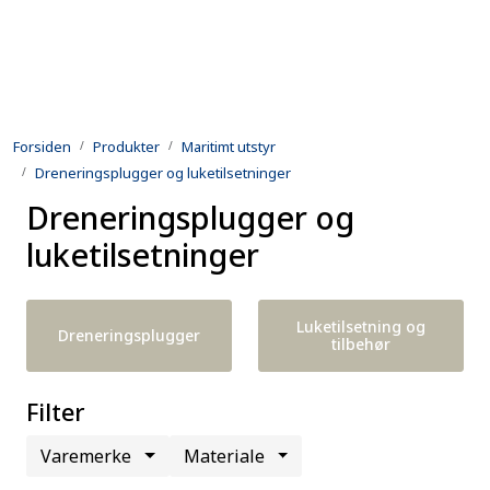
Skip to main content
Produkter
Forsiden
Produkter
Maritimt utstyr
Utleie
Dreneringsplugger og luketilsetninger
Dreneringsplugger og
Kontroll og reparasjon
luketilsetninger
Forsvarsindustri
Luketilsetning og
Utvikling
Dreneringsplugger
tilbehør
Kontakt oss
Filter
Varemerke
Materiale