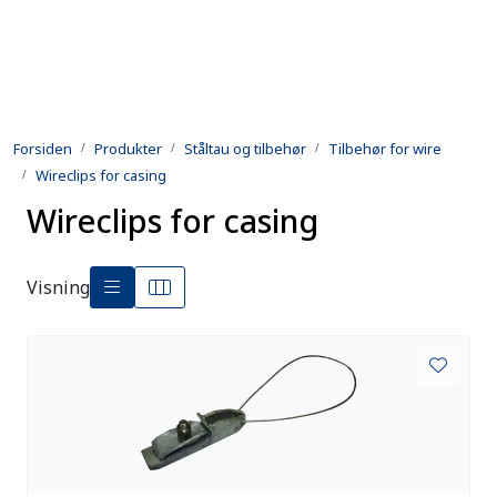
Skip to main content
Produkter
Forsiden
Produkter
Ståltau og tilbehør
Tilbehør for wire
Utleie
Wireclips for casing
Wireclips for casing
Kontroll og reparasjon
Forsvarsindustri
Visning
Utvikling
Kontakt oss