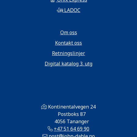
LADOC
Om oss
Kontakt oss
Retningslinjer
Digital katalog 3. utg
Kontinentalvegen 24
Postboks 87
4056 Tananger
+47 51 64 69 90
post@john-dahle.no