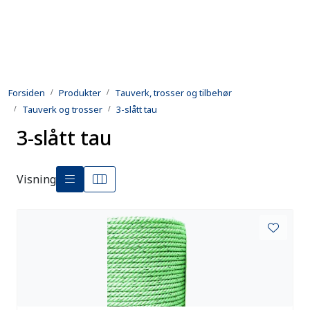
Skip to main content
Produkter
Forsiden
Produkter
Tauverk, trosser og tilbehør
Utleie
Tauverk og trosser
3-slått tau
3-slått tau
Kontroll og reparasjon
Forsvarsindustri
Visning
Utvikling
Kontakt oss