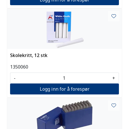
Skolekritt, 12 stk
1350060
-
+
Logg inn for å forespør