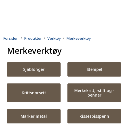
Skip to main content
Produkter
Forsiden
Produkter
Verktøy
Merkeverktøy
Utleie
Merkeverktøy
Kontroll og reparasjon
Sjablonger
Stempel
Forsvarsindustri
Utvikling
Merkekritt, -stift og -
Krittsnorsett
penner
Kontakt oss
Marker metal
Rissespisspenn