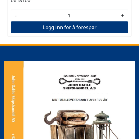
0618100
-
+
Logg inn for å forespør