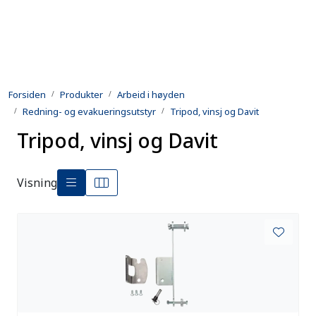
Skip to main content
Produkter
Forsiden
Produkter
Arbeid i høyden
Utleie
Redning- og evakueringsutstyr
Tripod, vinsj og Davit
Tripod, vinsj og Davit
Kontroll og reparasjon
Forsvarsindustri
Visning
Utvikling
Kontakt oss