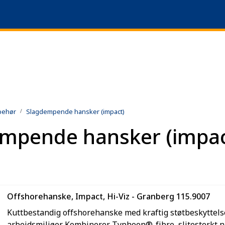
 51 64 69 90
lbehør
Slagdempende hansker (impact)
mpende hansker (impac
Offshorehanske, Impact, Hi-Viz - Granberg 115.9007
Kuttbestandig offshorehanske med kraftig støtbeskyttels
arbeidsmiljøer. Kombinerer Typhoon®-fibre, slitesterkt nit