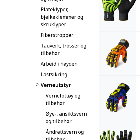
Plateklyper,
bjelkeklemmer og
skruklyper
Fiberstropper
Tauverk, trosser og
tilbehør
Arbeid i høyden
Lastsikring
Verneutstyr
Vernefottøy og
tilbehør
Øye-, ansiktsvern
og tilbehør
Åndrettsvern og
tilbehør