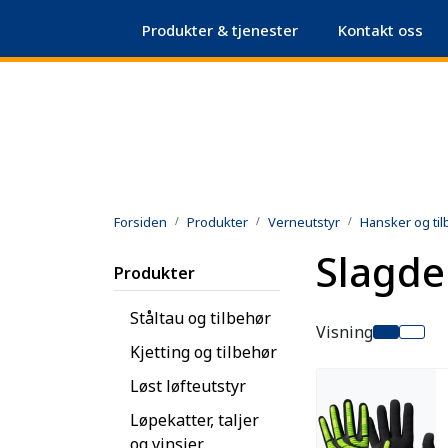
Skip to main content
Produkter & tjenester
|
Kontakt oss
|
Sertifikatdatabase
Sikkerhetsdatablad
+47
Forsiden
Produkter
Verneutstyr
Hansker og ti
Slagde
Produkter
Ståltau og tilbehør
Visning
Kjetting og tilbehør
Løst løfteutstyr
Løpekatter, taljer
og vinsjer