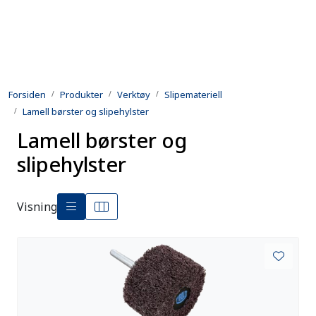
Skip to main content
Produkter
Forsiden
Produkter
Verktøy
Slipemateriell
Utleie
Lamell børster og slipehylster
Lamell børster og
Kontroll og reparasjon
slipehylster
Forsvarsindustri
Visning
Utvikling
Kontakt oss