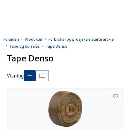
Skip to main content
Produkter
Forsiden
Produkter
Forbruks- og prosjektrelaterte artikler
Utleie
Tape og borrelås
Tape Denso
Tape Denso
Kontroll og reparasjon
Forsvarsindustri
Visning
Utvikling
Kontakt oss