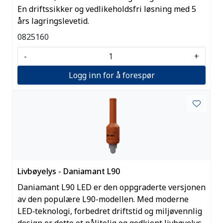
En driftssikker og vedlikeholdsfri løsning med 5
års lagringslevetid.
0825160
-
+
Logg inn for å forespør
Livbøyelys - Daniamant L90
Daniamant L90 LED er den oppgraderte versjonen
av den populære L90-modellen. Med moderne
LED‑teknologi, forbedret driftstid og miljøvennlig
design er dette et pålitelig og godkjent livbøyelys