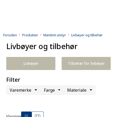
Skip to main content
Produkter
Forsiden
Produkter
Maritimt utstyr
Livbøyer og tilbehør
Utleie
Livbøyer og tilbehør
Kontroll og reparasjon
Livbøyer
Tilbehør for livbøyer
Forsvarsindustri
Filter
Utvikling
Varemerke
Farge
Materiale
Kontakt oss
Visning