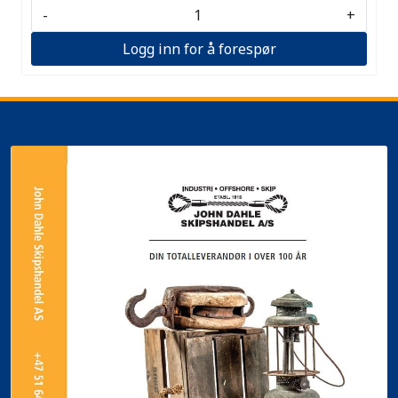
-
+
Logg inn for å forespør