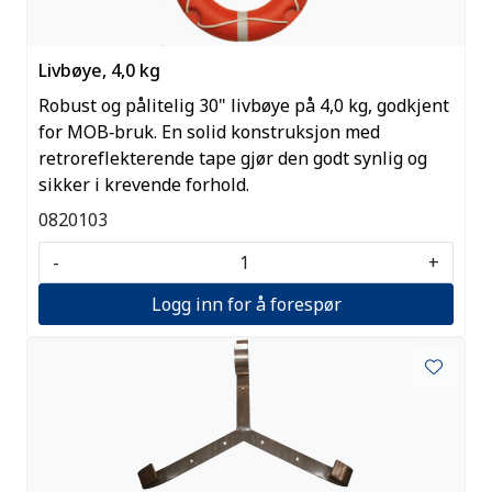
Livbøye, 4,0 kg
Robust og pålitelig 30" livbøye på 4,0 kg, godkjent
for MOB‑bruk. En solid konstruksjon med
retroreflekterende tape gjør den godt synlig og
sikker i krevende forhold.
0820103
-
+
Logg inn for å forespør