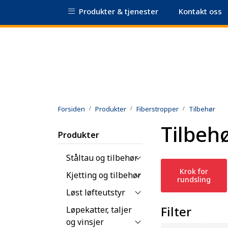
Skip to main content
Produkter & tjenester
Kontakt oss
|
Sertifikatdatabase
Sikkerhetsdatablad
Forsiden
Produkter
Fiberstropper
Tilbehør
Tilbeh
Produkter
Ståltau og tilbehør
Krok for
Kjetting og tilbehør
rundsling
Løst løfteutstyr
Filter
Løpekatter, taljer
og vinsjer