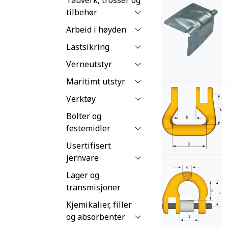
tilbehør
Arbeid i høyden
Lastsikring
Verneutstyr
Maritimt utstyr
Verktøy
Bolter og
festemidler
Usertifisert
jernvare
Lager og
transmisjoner
Kjemikalier, filler
og absorbenter