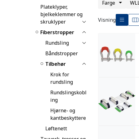
Farge
WL
Plateklyper,
bjelkeklemmer og
Visning
skruklyper
Fiberstropper
Rundsling
Båndstropper
Tilbehør
Krok for
rundsling
Rundslingskobl
ing
Hjørne- og
kantbeskyttere
Løftenett
Tauverk, trosser og