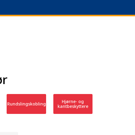
|
+47 51 64 69 90
L
ør
Hjørne- og
Rundslingskobling
kantbeskyttere