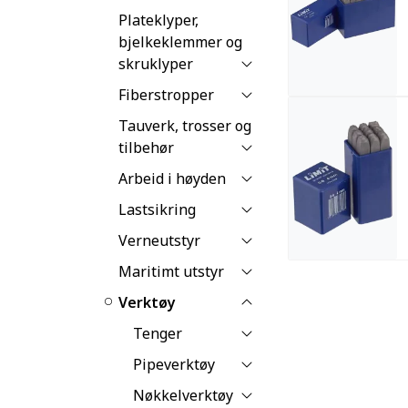
Plateklyper,
bjelkeklemmer og
skruklyper
Fiberstropper
Tauverk, trosser og
tilbehør
Arbeid i høyden
Lastsikring
Verneutstyr
Maritimt utstyr
Verktøy
Tenger
Pipeverktøy
Nøkkelverktøy