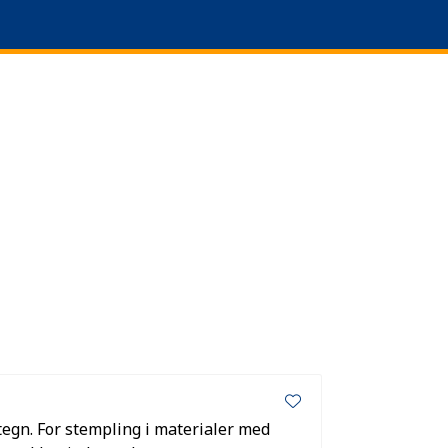
0
anguage
Om oss
Favoritter
Logg inn
tegn. For stempling i materialer med