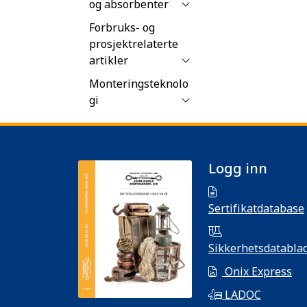
og absorbenter
Forbruks- og
prosjektrelaterte
artikler
Monteringsteknolo
gi
Logg inn
Sertifikatdatabase
Sikkerhetsdatabla
Onix Express
LADOC