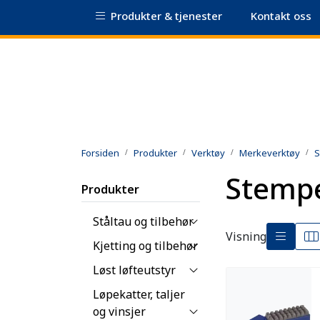
Skip to main content
Produkter & tjenester
Kontakt oss
|
Sertifikatdatabase
Sikkerhetsdatablad
Forsiden
Produkter
Verktøy
Merkeverktøy
S
Stemp
Produkter
Ståltau og tilbehør
Visning
Kjetting og tilbehør
Løst løfteutstyr
Løpekatter, taljer
og vinsjer