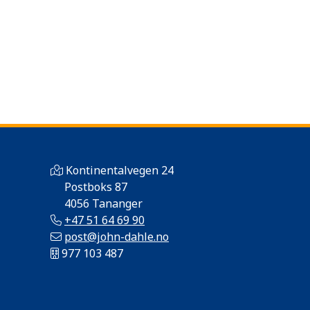
Kontinentalvegen 24
Postboks 87
4056 Tananger
+47 51 64 69 90
post@john-dahle.no
977 103 487