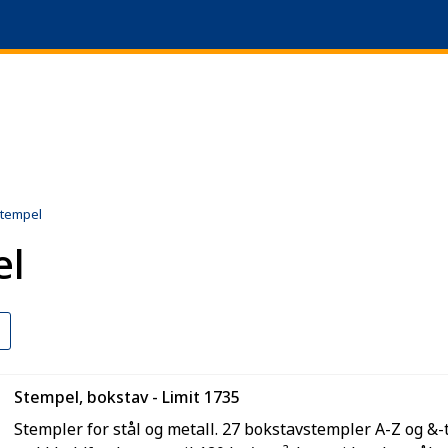
|
+47 51 64 69 90
L
tempel
el
Stempel, bokstav - Limit 1735
Stempler for stål og metall. 27 bokstavstempler A-Z og &-