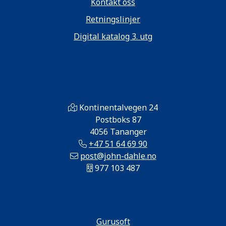
Kontakt oss
Retningslinjer
Digital katalog 3. utg
Kontinentalvegen 24
Postboks 87
4056 Tananger
+47 51 64 69 90
post@john-dahle.no
977 103 487
Gurusoft