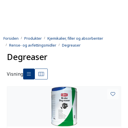
Skip to main content
Produkter
Forsiden
Produkter
Kjemikalier, filler og absorbenter
Utleie
Rense- og avfettingsmidler
Degreaser
Degreaser
Kontroll og reparasjon
Forsvarsindustri
Visning
Utvikling
Kontakt oss