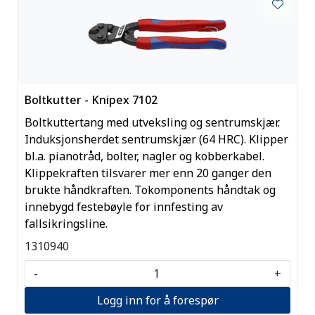
Boltkutter - Knipex 7102
Boltkuttertang med utveksling og sentrumskjær.
Induksjonsherdet sentrumskjær (64 HRC). Klipper
bl.a. pianotråd, bolter, nagler og kobberkabel.
Klippekraften tilsvarer mer enn 20 ganger den
brukte håndkraften. Tokomponents håndtak og
innebygd festebøyle for innfesting av
fallsikringsline.
1310940
-
+
Logg inn for å forespør