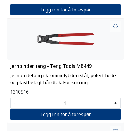
Logg inn for å forespør
Jernbinder tang - Teng Tools MB449
Jernbindetang i krommolybden stål, polert hode
og plastbelagt håndtak. For surring.
1310516
-
+
Logg inn for å forespør