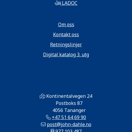
LADOC
Om oss
Kontakt oss
Retningslinjer
Digital katalog 3. utg
Kontinentalvegen 24
Postboks 87
4056 Tananger
+47 51 64 69 90
post@john-dahle.no
977 103 487