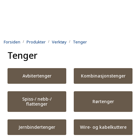
Skip to main content
Produkter
Forsiden
Produkter
Verktøy
Tenger
Utleie
Tenger
Kontroll og reparasjon
Avbitertenger
Kombinasjonstenger
Forsvarsindustri
Utvikling
Spiss-/ nebb-/
Rørtenger
flattenger
Kontakt oss
Jernbindertenger
Wire- og kabelkuttere