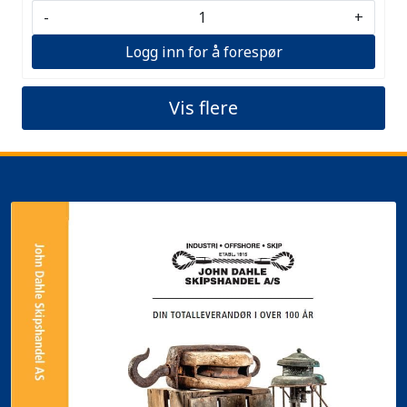
-
+
Logg inn for å forespør
Vis flere