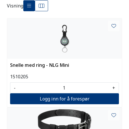
Visning
Snelle med ring - NLG Mini
1510205
-
+
Logg inn for å forespør