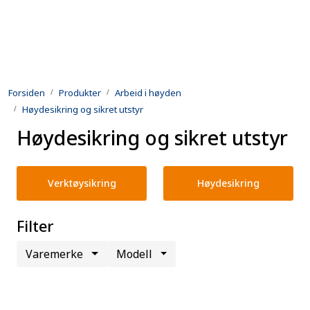
Skip to main content
Produkter
Forsiden
Produkter
Arbeid i høyden
Utleie
Høydesikring og sikret utstyr
Høydesikring og sikret utstyr
Kontroll og reparasjon
Forsvarsindustri
Verktøysikring
Høydesikring
Utvikling
Filter
Kontakt oss
Varemerke
Modell