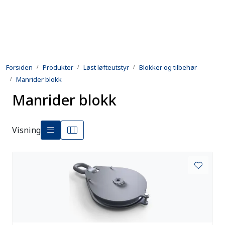
Skip to main content
Produkter
Forsiden
Produkter
Løst løfteutstyr
Blokker og tilbehør
Utleie
Manrider blokk
Manrider blokk
Kontroll og reparasjon
Forsvarsindustri
Visning
Utvikling
Kontakt oss