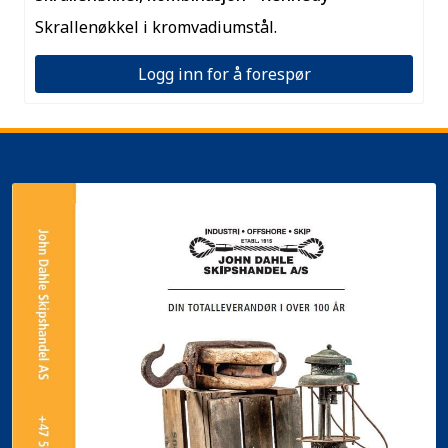
Skrallenøkkel i kromvadiumstål.
Logg inn for å forespør