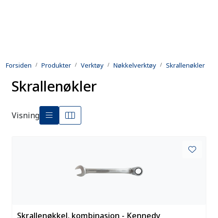
Skip to main content
Produkter
Forsiden
Produkter
Verktøy
Nøkkelverktøy
Skrallenøkler
Utleie
Skrallenøkler
Kontroll og reparasjon
Visning
Forsvarsindustri
Utvikling
Kontakt oss
Skrallenøkkel, kombinasjon - Kennedy