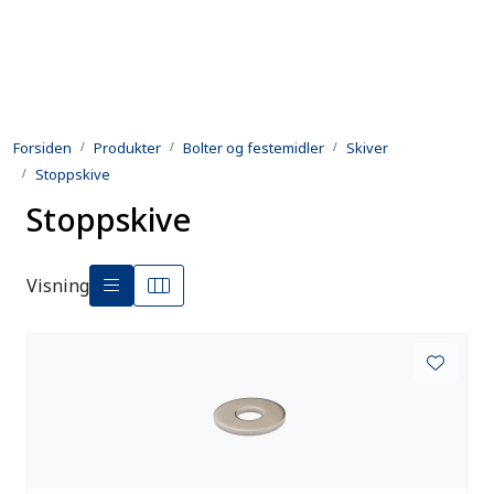
Skip to main content
Produkter
Forsiden
Produkter
Bolter og festemidler
Skiver
Utleie
Stoppskive
Stoppskive
Kontroll og reparasjon
Forsvarsindustri
Visning
Utvikling
Kontakt oss