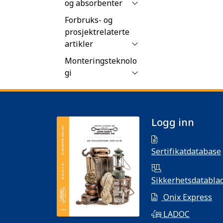
og absorbenter
Forbruks- og
prosjektrelaterte
artikler
Monteringsteknolo
gi
Logg inn
Sertifikatdatabase
Sikkerhetsdatabla
Onix Express
LADOC