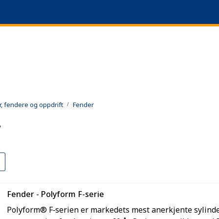
|
+47 51 64 69 90
L
r, fendere og oppdrift
Fender
r
Fender - Polyform F-serie
Polyform® F‑serien er markedets mest anerkjente sylinde