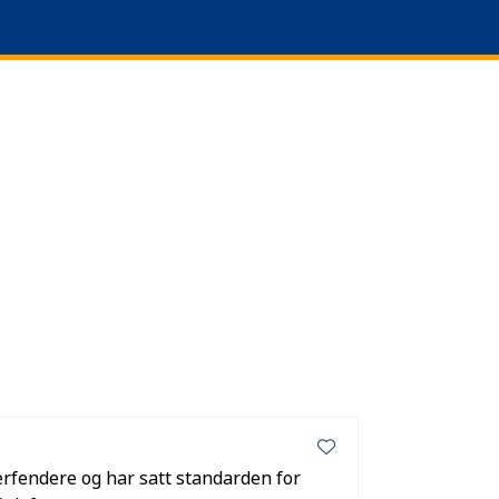
0
anguage
Om oss
Favoritter
Logg inn
rfendere og har satt standarden for