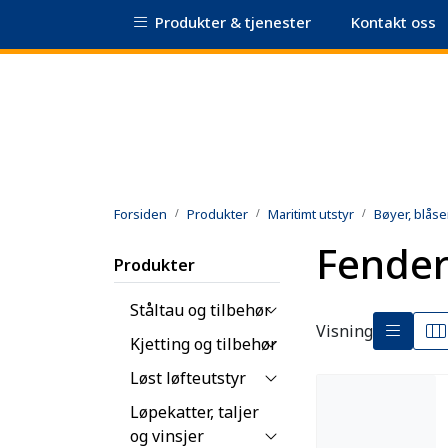
Skip to main content
Produkter & tjenester
Kontakt oss
|
Sertifikatdatabase
Sikkerhetsdatablad
Forsiden
Produkter
Maritimt utstyr
Bøyer, blåse
Fende
Produkter
Ståltau og tilbehør
Visning
Kjetting og tilbehør
Løst løfteutstyr
Løpekatter, taljer
og vinsjer