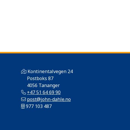
Kontinentalvegen 24
Postboks 87
4056 Tananger
+47 51 64 69 90
post@john-dahle.no
977 103 487