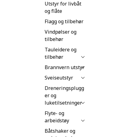
Utstyr for livbåt
og flåte
Flagg og tilbehør
Vindpølser og
tilbehør
Tauleidere og
tilbehør
Brannvern utstyr
Sveiseutstyr
Dreneringsplugg
er og
luketilsetninger
Flyte- og
arbeidstøy
Båtshaker og