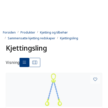
Skip to main content
Produkter
Forsiden
Produkter
Kjetting og tilbehør
Utleie
Sammensatte kjetting redskaper
Kjettingsling
Kjettingsling
Kontroll og reparasjon
Forsvarsindustri
Visning
Utvikling
Kontakt oss