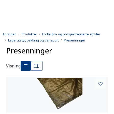
Skip to main content
Produkter
Forsiden
Produkter
Forbruks- og prosjektrelaterte artikler
Utleie
Lagerutstyr, pakking og transport
Presenninger
Presenninger
Kontroll og reparasjon
Forsvarsindustri
Visning
Utvikling
Kontakt oss