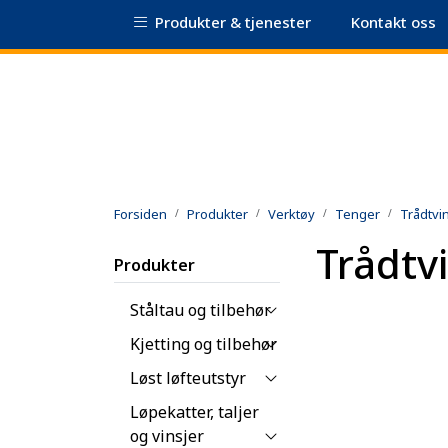
Skip to main content
Produkter & tjenester
Kontakt oss
|
Sertifikatdatabase
Sikkerhetsdatablad
Forsiden
Produkter
Verktøy
Tenger
Trådtvi
Trådtv
Produkter
Ståltau og tilbehør
Kjetting og tilbehør
Løst løfteutstyr
Løpekatter, taljer
og vinsjer