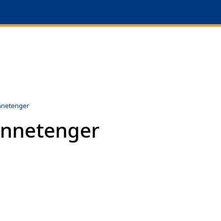
|
+47 51 64 69 90
L
nnetenger
innetenger