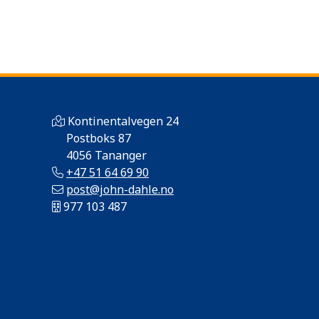
Kontinentalvegen 24
Postboks 87
4056 Tananger
+47 51 64 69 90
post@john-dahle.no
977 103 487