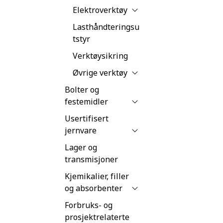
Elektroverktøy
Lasthåndteringsu
tstyr
Verktøysikring
Øvrige verktøy
Bolter og
festemidler
Usertifisert
jernvare
Lager og
transmisjoner
Kjemikalier, filler
og absorbenter
Forbruks- og
prosjektrelaterte