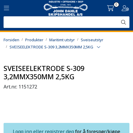
Skip to main content
0
Toggle navigation
Togg
Produkter
Forsiden
Produkter
Maritimt utstyr
Sveiseutstyr
Utleie
SVEISEELEKTRODE S-309 3,2MMX350MM 2,5KG
Kontroll og reparasjon
SVEISEELEKTRODE S-309
Forsvarsindustri
3,2MMX350MM 2,5KG
Art.nr.:
1151272
Utvikling
Kontakt oss
Logg inn eller registrer deg
for å forespør/kjøpe