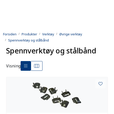
Skip to main content
Produkter
Forsiden
Produkter
Verktøy
Øvrige verktøy
Utleie
Spennverktøy og stålbånd
Spennverktøy og stålbånd
Kontroll og reparasjon
Forsvarsindustri
Visning
Utvikling
Kontakt oss