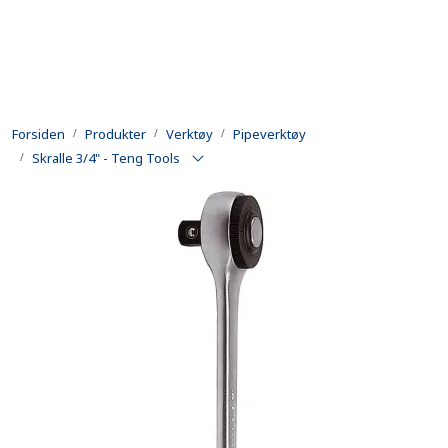
Skip to main content
Produkter
Forsiden
Produkter
Verktøy
Pipeverktøy
Utleie
Skralle 3/4" - Teng Tools
Kontroll og reparasjon
Forsvarsindustri
Utvikling
Kontakt oss