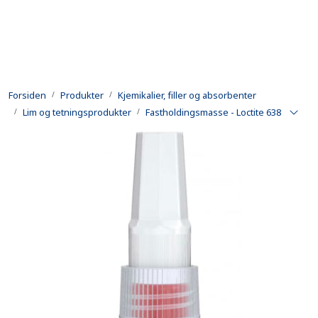
Skip to main content
Produkter
Forsiden
Produkter
Kjemikalier, filler og absorbenter
Utleie
Lim og tetningsprodukter
Fastholdingsmasse - Loctite 638
Kontroll og reparasjon
Forsvarsindustri
Utvikling
Kontakt oss