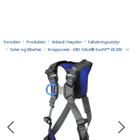
Skip to main content
Produkter
Forsiden
Produkter
Arbeid i høyden
Fallsikringsutstyr
Utleie
Seler og tilbehør
Kroppssele - DBI-SALA® ExoFit™ XE200
Kontroll og reparasjon
Forsvarsindustri
Utvikling
Kontakt oss