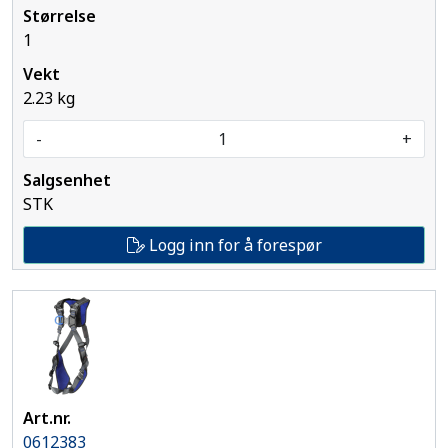
1
2.23 kg
-
+
STK
Logg inn for å forespør
0612383