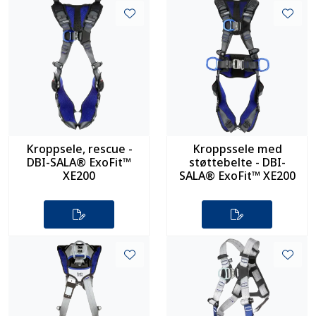
Kroppsele, rescue -
Kroppssele med
DBI-SALA® ExoFit™
støttebelte - DBI-
XE200
SALA® ExoFit™ XE200