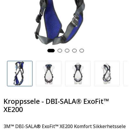
Kroppssele - DBI-SALA® ExoFit™
XE200
3M™ DBI-SALA® ExoFit™ XE200 Komfort Sikkerhetssele