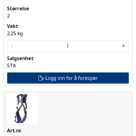
2
2.25 kg
-
+
STK
Logg inn for å forespør