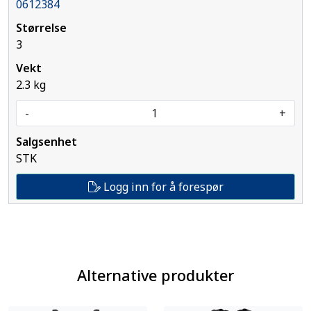
0612384
3
2.3 kg
-
+
STK
Logg inn for å forespør
Alternative produkter