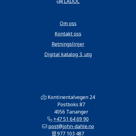
LADOC
Om oss
Kontakt oss
Retningslinjer
Digital katalog 3. utg
Kontinentalvegen 24
Postboks 87
4056 Tananger
+47 51 64 69 90
post@john-dahle.no
977 103 487