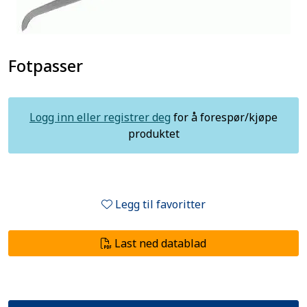
Fotpasser
Logg inn eller registrer deg
for å forespør/kjøpe
produktet
Legg til favoritter
Last ned datablad