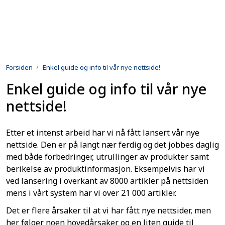
Skip to main content
Produkter
Forsiden
Enkel guide og info til vår nye nettside!
Utleie
Enkel guide og info til vår nye
Kontroll og reparasjon
nettside!
Forsvarsindustri
Etter et intenst arbeid har vi nå fått lansert vår nye
nettside. Den er på langt nær ferdig og det jobbes daglig
Utvikling
med både forbedringer, utrullinger av produkter samt
berikelse av produktinformasjon. Eksempelvis har vi
Kontakt oss
ved lansering i overkant av 8000 artikler på nettsiden
mens i vårt system har vi over 21 000 artikler.
Det er flere årsaker til at vi har fått nye nettsider, men
her følger noen hovedårsaker og en liten guide til