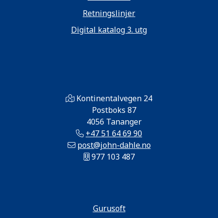
Retningslinjer
Digital katalog 3. utg
Kontinentalvegen 24
Postboks 87
4056 Tananger
+47 51 64 69 90
post@john-dahle.no
977 103 487
Gurusoft