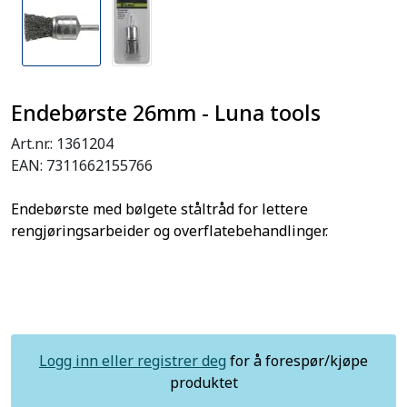
Endebørste 26mm - Luna tools
Art.nr.:
1361204
EAN:
7311662155766
Endebørste med bølgete ståltråd for lettere
rengjøringsarbeider og overflatebehandlinger.
Logg inn eller registrer deg
for å forespør/kjøpe
produktet