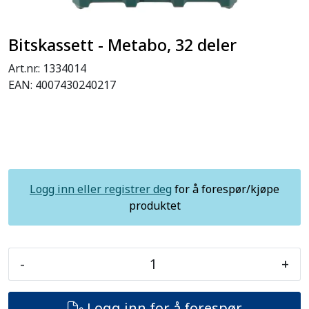
Bitskassett - Metabo, 32 deler
Art.nr.:
1334014
EAN:
4007430240217
Logg inn eller registrer deg
for å forespør/kjøpe
produktet
-
+
Logg inn for å forespør