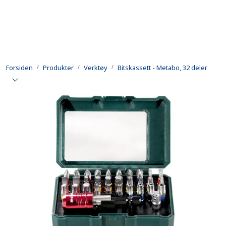
Skip to main content
Produkter
Forsiden
Produkter
Verktøy
Bitskassett - Metabo, 32 deler
Utleie
Kontroll og reparasjon
Forsvarsindustri
Utvikling
Kontakt oss