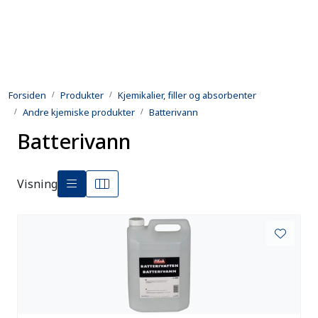
Skip to main content
Produkter
Forsiden
Produkter
Kjemikalier, filler og absorbenter
Utleie
Andre kjemiske produkter
Batterivann
Batterivann
Kontroll og reparasjon
Forsvarsindustri
Visning
Utvikling
Kontakt oss