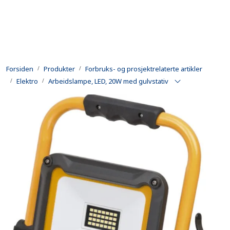
Skip to main content
Produkter
Forsiden
Produkter
Forbruks- og prosjektrelaterte artikler
Utleie
Elektro
Arbeidslampe, LED, 20W med gulvstativ
Kontroll og reparasjon
Forsvarsindustri
Utvikling
Kontakt oss