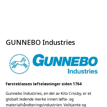
Skip to main content
Produkter
Utleie
GUNNEBO Industries
Kontroll og reparasjon
Forsvarsindustri
Utvikling
Førsteklasses løfteløsninger siden 1764
Kontakt oss
Gunnebo Industries, en del av Kito Crosby, er et
globalt ledende merke innen løfte- og
materialhåndteringsindustrien. Velkjente og