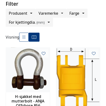
Filter
Produsent
Varemerke
Farge
For kjettingdia.
(mm)
Visning
H-sjakkel med
mutterbolt - ANJA
Offshore 856