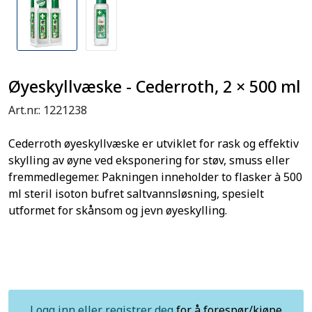
Øyeskyllvæske - Cederroth, 2 × 500 ml
Art.nr.:
1221238
Cederroth øyeskyllvæske er utviklet for rask og effektiv
skylling av øyne ved eksponering for støv, smuss eller
fremmedlegemer. Pakningen inneholder to flasker à 500
ml steril isoton bufret saltvannsløsning, spesielt
utformet for skånsom og jevn øyeskylling.
Logg inn eller registrer deg
for å forespør/kjøpe