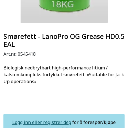
Smørefett - LanoPro OG Grease HD0.5
EAL
Art.nr.:
0545418
Biologisk nedbrytbart high-performance litium /
kalsiumkompleks fortykket smørefett. «Suitable for Jack
Up operations»
Logg inn eller registrer deg
for å forespør/kjøpe