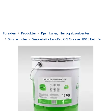
Skip to main content
Produkter
Forsiden
Produkter
Kjemikalier, filler og absorbenter
Utleie
Smøremidler
Smørefett - LanoPro OG Grease HD0.5 EAL
Kontroll og reparasjon
Forsvarsindustri
Utvikling
Kontakt oss